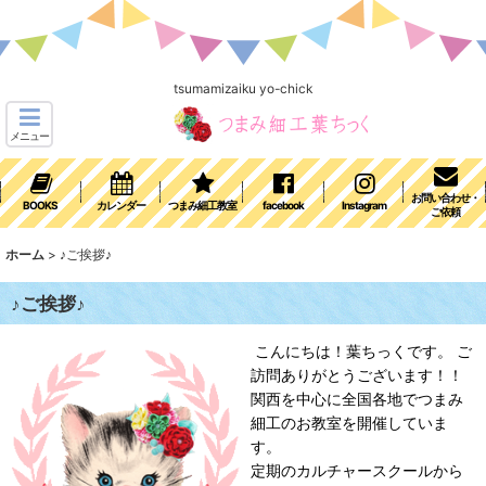
tsumamizaiku yo-chick
メニュー
お問い合わせ・
BOOKS
カレンダー
つまみ細工教室
facebook
Instagram
ご依頼
ホーム
>
♪ご挨拶♪
♪ご挨拶♪
こんにちは！葉ちっくです。 ご
訪問ありがとうございます！！
関西を中心に全国各地でつまみ
細工のお教室を開催していま
す。
定期のカルチャースクールから