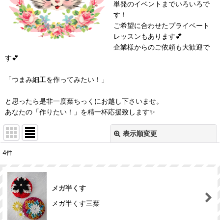
単発のイベントまでいろいろで
す！
ご希望に合わせたプライベート
レッスンもあります💕
企業様からのご依頼も大歓迎で
す💕
「つまみ細工を作ってみたい！」
と思ったら是非一度葉ちっくにお越し下さいませ。
あなたの「作りたい！」を精一杯応援致します✨
表示順変更
閉じる
4
件
表示数
:
メガ半くす
並び順
:
メガ半くす三葉
絞り込む