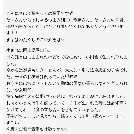
こんにちは！葉ちっくの葉子です💕
たくさんいらっしゃるつまみ細工の作家さん。たくさんの可愛い
作品の中からわたしにたどり着いてくれてありがとうございま
す！！
まずはわたくしのご紹介をば✨
生まれは岡山県岡山市。
田んぼと山に囲まれたのどかでなにもな～い田舎で生まれ育ちま
した。
今からは想像もつきませんが、大人しく引っ込み思案の子供でし
た。一番のお友達は飼っていた🐱猫💕
おうちには常にペットがいて動物の居ない暮らしなんて考えられ
ない少女時代。
捨て猫捨て犬が普通にいた時代。拾ってよく親に叱られました。
お向かいさんは牛を飼っていて、子牛が生まれる時には必ず声を
かけてくれ、出産の立ち合いをさせてくれました。
子牛がちょこっと見えたら、縄をくくって引っ張るんですよー。
すごい！
今思えば相当貴重な体験です✨✨