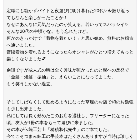
定職にも就かずバイトと夜遊びに明け暮れた20代✨今振り返っ
てもなんと楽しかったことか！！
なぜにあんなに元気だったのか笑える。若いってスバラシイ✨
そんな20代の中頃かな。もう忘れたけど。
何かのきっかけで「着物を着たい！」と思い始め、無料のお稽古
へ通いました。
普段着物を着れるようになったらオシャレがひとつ増えてもっと
楽しくなりました💕
余談ですが成人式の時は全く興味が無かったのと親への反発で
「金髪・短髪・振袖」と、えらいことになってました。
もう笑うしかない過去。
そしてしばらくして勤めるようになった草履のお店で和のお勉強
も少し出来ました。
私にしては長く勤めたこのお店を退社し、フリーターになった
頃。友人が1冊の本をもって遊びに来ました。
その本が伝統工芸士「穂積和代先生」のご本でした。
今でこそつまみ細工の手芸本はたくさんありますが当時は珍しく