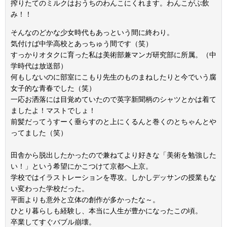
搾りたてのミルクはおうちのわんこにくれます。わんこがぶ飲
み！！
そんなのどかな少女時代もあっという間に終わり。
気付けば中学高校とあっちゅう間です（笑）
すっかりオタクに育った私は美術部兼マンガ研究部に所属。（中
学時代は放送部）
何もしないのに部室にこもり先生のものまねしたりと今でいう腐
女子的な青春でした（笑）
一応お洒落には目覚めていたので英字新聞柄のシャツとかは着て
ましたよ！マストでしょ！
前髪だってうすーく垂らすのと上にくるんと巻くのとちゃんとや
ってました（笑）
田舎から脱出したかったので兼ねてより好きな「美術を勉強した
い！」という希望にかこつけて京都へ上京。
学校ではイラストレーションを専攻。しかしデッサンの授業もな
い変わった学校だった。
平面よりも意外と立体の創作が多かったな～。
ひとり暮らしも経験し、本当に人生が豊かになったこの頃。
卒業してすぐバブル崩壊。