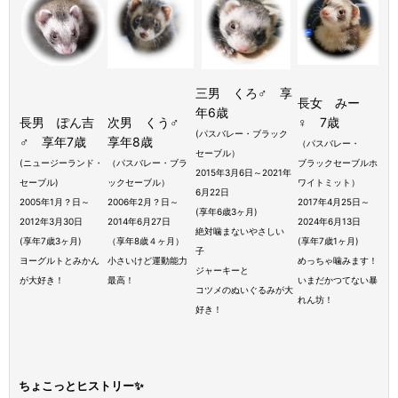
三男 くろ♂ 享
長女 みー
年6歳
長男 ぽん吉
次男 くう♂
♀ 7歳
(パスバレー・
ブラック
♂ 享年7歳
享年8歳
（パスバレー・
セーブル）
(ニュージーランド・
（パスバレー・
ブラ
ブラックセーブルホ
2015年3月6日～2021年
セーブル)
ックセーブル）
ワイトミット）
6月22日
2005年1月？日～
2006年2月？日～
2017年4月25日～
(享年6歳3ヶ月)
2012年3月30日
2014年6月27日
2024年6月13日
絶対噛まないやさしい
(享年7歳3ヶ月)
（享年8歳４ヶ月）
(享年7歳1ヶ月)
子
ヨーグルトとみかん
小さいけど運動能力
めっちゃ噛みます！
ジャーキーと
が大好き！
最高！
いまだかつてない暴
コツメのぬいぐるみが大
れん坊！
好き！
ちょこっとヒストリー✨