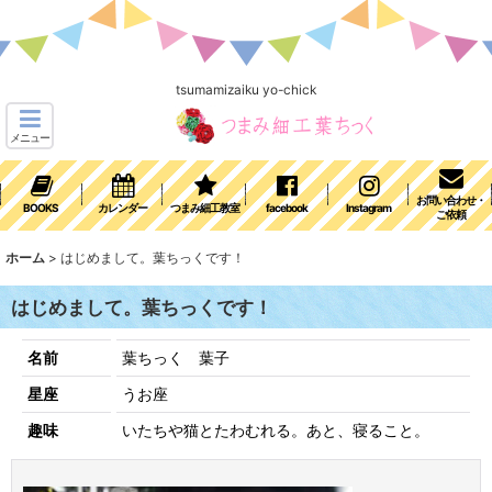
tsumamizaiku yo-chick
メニュー
お問い合わせ・
BOOKS
カレンダー
つまみ細工教室
facebook
Instagram
ご依頼
ホーム
>
はじめまして。葉ちっくです！
はじめまして。葉ちっくです！
名前
葉ちっく 葉子
星座
うお座
趣味
いたちや猫とたわむれる。あと、寝ること。