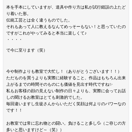
本を手本にしていますが、道具や作り方は私が試行錯誤の上たど
り着いた形。
伝統工芸とは全く違うものでした。
それもあって人に教えるなんてめっそーもない！と思っていたの
ですがこれがやってみると本当に楽しくて♪
・・・・
で今に至ります（笑）
今や制作よりも教室で大忙し！（ありがとうございます！！）
ただものを買うよりも実際に経験すること。作品はもちろん出来
上がるまでの時間そのものにも価値を見出す時代ですね✨
私もお客様の顔の見えない制作の日々よりも、実際に会ってお話
しの聞けるお教室はとても刺激的でした。
毎回違いますし生徒さんからいただく笑顔は何よりのパワーなの
です！！
お教室では常に忘れ物との闘い。負けること多し💦（ご存じの方
多いと思いますけど～（笑））