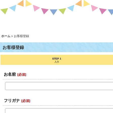
ホーム
>
お客様登録
お客様登録
STEP 1
入力
お名前
[
必須
]
フリガナ
[
必須
]