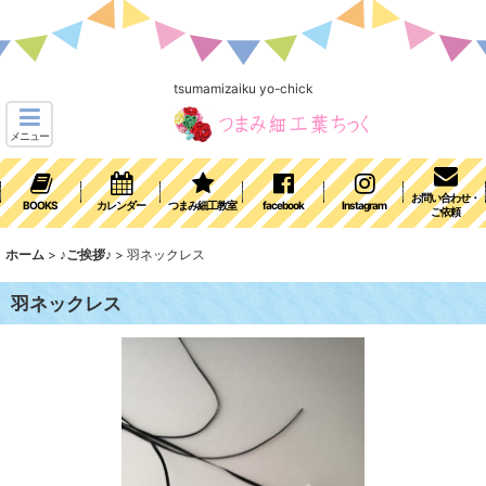
tsumamizaiku yo-chick
メニュー
お問い合わせ・
BOOKS
カレンダー
つまみ細工教室
facebook
Instagram
ご依頼
ホーム
>
♪ご挨拶♪
>
羽ネックレス
羽ネックレス