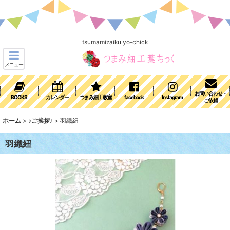
tsumamizaiku yo-chick
メニュー
お問い合わせ・
BOOKS
カレンダー
つまみ細工教室
facebook
Instagram
ご依頼
ホーム
>
♪ご挨拶♪
>
羽織紐
羽織紐