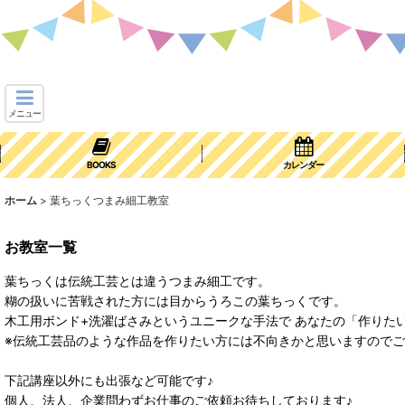
メニュー
BOOKS
カレンダー
ホーム
>
葉ちっくつまみ細工教室
お教室一覧
葉ちっくは伝統工芸とは違うつまみ細工です。
糊の扱いに苦戦された方には目からうろこの葉ちっくです。
木工用ボンド+洗濯ばさみというユニークな手法で あなたの「作りた
※伝統工芸品のような作品を作りたい方には不向きかと思いますので
下記講座以外にも出張など可能です♪
個人、法人、企業問わずお仕事のご依頼お待ちしております♪