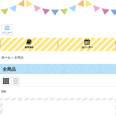
メニュー
BOOKS
カレンダー
ホーム
>
全商品
全商品
5
件
表示数
:
並び順
: