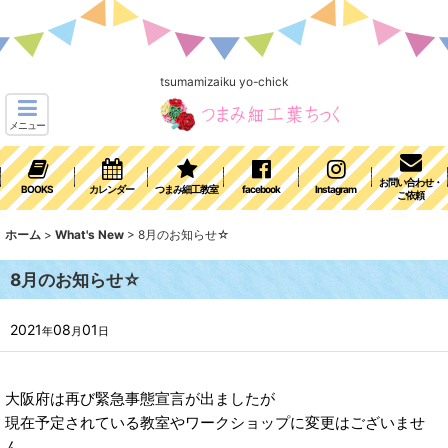
tsumamizaiku yo-chick
メニュー
お問い合わせ・
BOOKS
カレンダー
つまみ細工教室
facebook
Instagram
ご依頼
ホーム
>
What's New
>
8月のお知らせ☆
8月のお知らせ☆
2021
08
01
年
月
日
大阪府は再び緊急事態宣言が出ましたが
現在予定されている教室やワークショップに変更はございませ
ん。