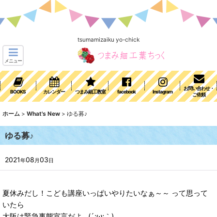
tsumamizaiku yo-chick
メニュー
お問い合わせ・
BOOKS
カレンダー
つまみ細工教室
facebook
Instagram
ご依頼
ホーム
>
What's New
>
ゆる募♪
ゆる募♪
2021
08
03
年
月
日
夏休みだし！こども講座いっぱいやりたいなぁ～～ って思って
いたら
大阪は緊急事態宣言だよ…(´;ω;｀)