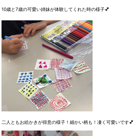
10歳と7歳の可愛い姉妹が体験してくれた時の様子💕
二人ともお絵かきが得意の様子！細かい柄も！凄く可愛いです💕