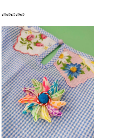
🍉🍉🍉🍉🍉