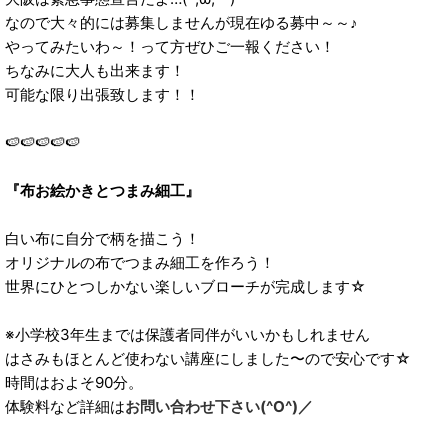
なので大々的には募集しませんが現在ゆる募中～～♪
やってみたいわ～！って方ぜひご一報ください！
ちなみに大人も出来ます！
可能な限り出張致します！！
🍉🍉🍉🍉🍉
『布お絵かきとつまみ細工』
白い布に自分で柄を描こう！
オリジナルの布でつまみ細工を作ろう！
世界にひとつしかない楽しいブローチが完成します☆
※小学校3年生までは保護者同伴がいいかもしれません
はさみもほとんど使わない講座にしました〜ので安心です☆
時間はおよそ90分。
体験料など詳細は
お問い合わせ下さい(^O^)／