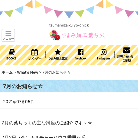
tsumamizaiku yo-chick
メニュー
お問い合わせ・
BOOKS
カレンダー
つまみ細工教室
facebook
Instagram
ご依頼
ホーム
>
What's New
>
7月のお知らせ☆
7月のお知らせ☆
2021
07
05
年
月
日
7月の葉ちっくの主な講座のご紹介です～☆
7月2日（金）
カルチャーハウス香里ケ丘