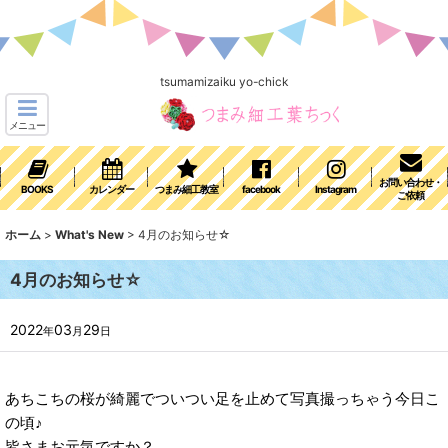
tsumamizaiku yo-chick
メニュー
お問い合わせ・
BOOKS
カレンダー
つまみ細工教室
facebook
Instagram
ご依頼
ホーム
>
What's New
>
4月のお知らせ☆
4月のお知らせ☆
2022
03
29
年
月
日
あちこちの桜が綺麗でついつい足を止めて写真撮っちゃう今日こ
の頃♪
皆さまお元気ですか？