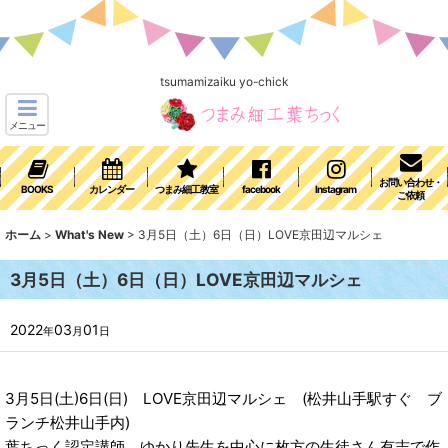
tsumamizaiku yo-chick
メニュー
お問い合わせ・
BOOKS
カレンダー
つまみ細工教室
facebook
Instagram
ご依頼
ホーム
>
What's New
>
3月5日（土）6日（日）LOVE京田辺マルシェ
3月5日（土）6日（日）LOVE京田辺マルシェ
2022
03
01
年
月
日
3月5日(土)6日(日) LOVE京田辺マルシェ (松井山手駅すぐ ブ
ランチ松井山手内)
葉ちっく認定講師 ゆかり先生を中心に枚方の生徒さん有志で作