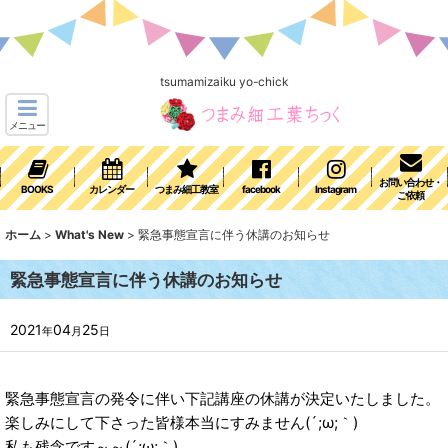
tsumamizaiku yo-chick
メニュー
お問い合わせ・
BOOKS
カレンダー
つまみ細工教室
facebook
Instagram
ご依頼
ホーム
>
What's New
>
緊急事態宣言に伴う休講のお知らせ
緊急事態宣言に伴う休講のお知らせ
2021
04
25
年
月
日
緊急事態宣言の発令に伴い下記講座の休講が決定いたしました。
楽しみにして下さった皆様本当にすみません(´;ω;｀)
私も残念です～～(´;ω;｀)