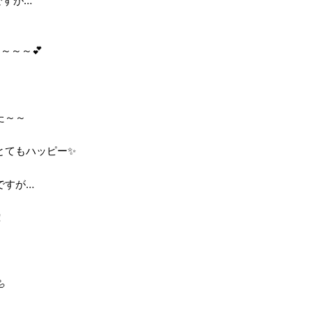
ですが…
～～～💕
た～～
とてもハッピー✨
ですが…
！
