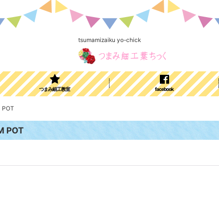
tsumamizaiku yo-chick
つまみ細工教室
facebook
POT
 POT