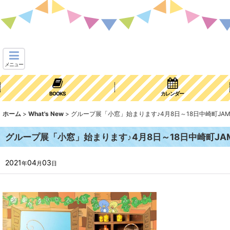
メニュー
BOOKS
カレンダー
ホーム
>
What's New
>
グループ展「小窓」始まります♪4月8日～18日中崎町JAM 
グループ展「小窓」始まります♪4月8日～18日中崎町JAM
2021
04
03
年
月
日