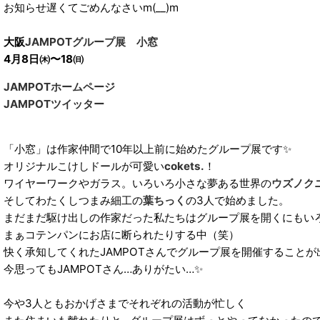
お知らせ遅くてごめんなさいm(__)m
大阪
JAMPOTグループ展 小窓
4月8日㈭〜18㈰
JAMPOTホームページ
JAMPOTツイッター
「小窓」は作家仲間で10年以上前に始めたグループ展です✨
オリジナルこけしドールが可愛い
cokets.
！
ワイヤーワークやガラス。いろいろ小さな夢ある世界の
ウズノク
そしてわたくしつまみ細工の
葉ちっく
の3人で始めました。
まだまだ駆け出しの作家だった私たちはグループ展を開くにもい
まぁコテンパンにお店に断られたりする中（笑）
快く承知してくれたJAMPOTさんでグループ展を開催することが
今思ってもJAMPOTさん…ありがたい…✨
今や3人ともおかげさまでそれぞれの活動が忙しく