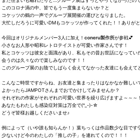
また住まいも離れたりと…グループ展はずっとやってなかったの
このコロナ渦の中、皆でもう一度集まらないか？と
コケッツの鶴の一声でグループ展開催の運びとなりました。
大忙しだろうに可愛いDMもコケッツが作ってくれた！！ありがと
今回はオリジナルメンバー3人に加え！
coneru製作所
が参戦💕
小さなお人形や昭和レトロテイストが可愛い作家さんです！
私とコケッツは彼女と面識があり、私もその昔お世話になってい
会うのは久々なので楽しみなのです！！
このグループ展のお陰でしばらく会えてなかった友達にも会えて
こんなご時世ですからね、お友達と集まったりはなかなか難しい
よかったらJAMPOTさんまでおでかけしてみませんか？
それぞれの作家がそれぞれの可愛い世界を繰り広げますよ～～～
あなたもわたしも感染症対策は万全で(^_-)-☆
どうぞ皆様お越しくださいませ♪
例によって（いや誰も知らんか！）葉ちっくは作品数少な目です
少ないけど今のわたしの「推しの子」を連れてくので！！！