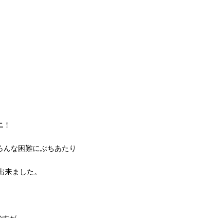
ニ
！
ろんな困難にぶちあたり
出来ました。