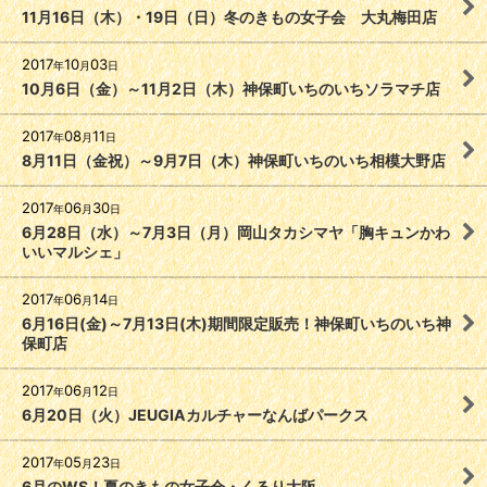
11月16日（木）・19日（日）冬のきもの女子会 大丸梅田店
2017
10
03
年
月
日
10月6日（金）～11月2日（木）神保町いちのいちソラマチ店
2017
08
11
年
月
日
8月11日（金祝）～9月7日（木）神保町いちのいち相模大野店
2017
06
30
年
月
日
6月28日（水）～7月3日（月）岡山タカシマヤ「胸キュンかわ
いいマルシェ」
2017
06
14
年
月
日
6月16日(金)～7月13日(木)期間限定販売！神保町いちのいち神
保町店
2017
06
12
年
月
日
6月20日（火）JEUGIAカルチャーなんばパークス
2017
05
23
年
月
日
6月のWS！夏のきもの女子会・くるり大阪