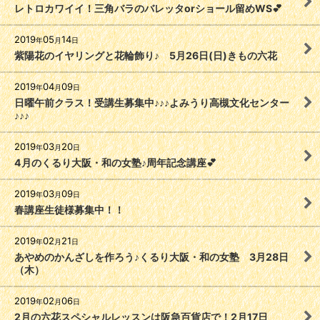
レトロカワイイ！三角バラのバレッタorショール留めWS💕
2019
05
14
年
月
日
紫陽花のイヤリングと花輪飾り♪ 5月26日(日)きもの六花
2019
04
09
年
月
日
日曜午前クラス！受講生募集中♪♪♪よみうり高槻文化センター
♪♪♪
2019
03
20
年
月
日
4月のくるり大阪・和の女塾♪周年記念講座💕
2019
03
09
年
月
日
春講座生徒様募集中！！
2019
02
21
年
月
日
あやめのかんざしを作ろう♪くるり大阪・和の女塾 3月28日
（木）
2019
02
06
年
月
日
2月の六花スペシャルレッスンは阪急百貨店で！2月17日