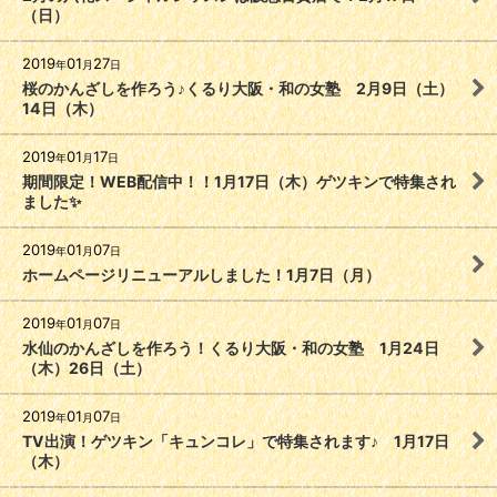
（日）
2019
01
27
年
月
日
桜のかんざしを作ろう♪くるり大阪・和の女塾 2月9日（土）
14日（木）
2019
01
17
年
月
日
期間限定！WEB配信中！！1月17日（木）ゲツキンで特集され
ました✨
2019
01
07
年
月
日
ホームページリニューアルしました！1月7日（月）
2019
01
07
年
月
日
水仙のかんざしを作ろう！くるり大阪・和の女塾 1月24日
（木）26日（土）
2019
01
07
年
月
日
TV出演！ゲツキン「キュンコレ」で特集されます♪ 1月17日
（木）