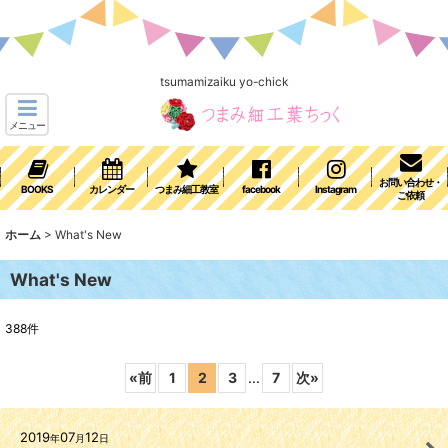
tsumamizaiku yo-chick
メニュー
お問い合わせ・
BOOKS
カレンダー
つまみ細工教室
facebook
Instagram
ご依頼
ホーム
>
What's New
What's New
388
件
«
前
1
2
3
...
7
次
»
2019
07
12
年
月
日