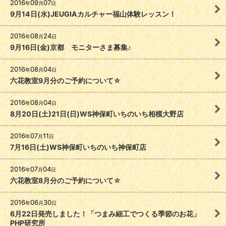
2016
09
07
年
月
日
9月14日(水)JEUGIAカルチャー福山体験レッスン！
2016
08
24
年
月
日
9月16日(金)京都 モニターさま募集♪
2016
08
04
年
月
日
六花教室9月分のご予約について☆
2016
08
04
年
月
日
8月20日(土)21日(日)WS神保町いちのいち相模大野店
2016
07
11
年
月
日
7月16日(土)WS神保町いちのいち神保町店
2016
07
04
年
月
日
六花教室8月分のご予約について☆
2016
06
30
年
月
日
6月22日発売しました！「つまみ細工でつくる季節のお花」
PHP研究所