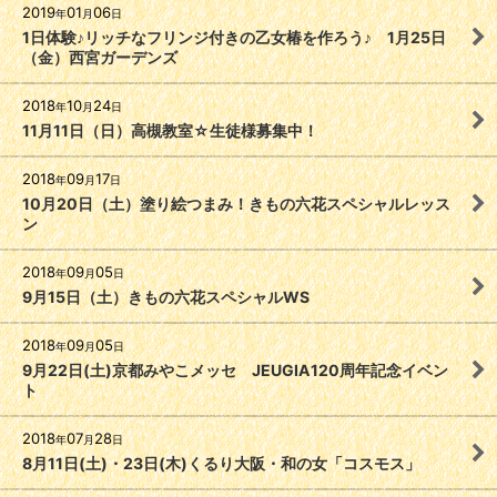
2019
01
06
年
月
日
1日体験♪リッチなフリンジ付きの乙女椿を作ろう♪ 1月25日
（金）西宮ガーデンズ
2018
10
24
年
月
日
11月11日（日）高槻教室☆生徒様募集中！
2018
09
17
年
月
日
10月20日（土）塗り絵つまみ！きもの六花スペシャルレッス
ン
2018
09
05
年
月
日
9月15日（土）きもの六花スペシャルWS
2018
09
05
年
月
日
9月22日(土)京都みやこメッセ JEUGIA120周年記念イベン
ト
2018
07
28
年
月
日
8月11日(土)・23日(木)くるり大阪・和の女「コスモス」