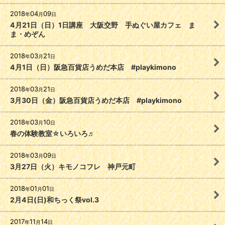
2018
04
09
年
月
日
4月21日（日）1日講座 大阪交野 手ぬぐい屋カフェ ま
ま・めぞん
2018
03
21
年
月
日
4月1日（日）阪急百貨店うめだ本店 #playkimono
2018
03
21
年
月
日
3月30日（金）阪急百貨店うめだ本店 #playkimono
2018
03
10
年
月
日
春の体験教室☆いろいろ♬
2018
03
09
年
月
日
3月27日（火）キモノコフレ 神戸元町
2018
01
01
年
月
日
2月4日(日)和ちっく祭vol.3
2017
11
14
年
月
日