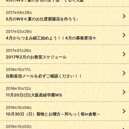
2017
04
28
年
月
日
5月のWS☆夏のお仕度紫陽花を作ろう♪
2017
03
29
年
月
日
4月からつまみ細工始めよう！！4月の募集要項☆
2017
01
26
年
月
日
2017年2月のお教室スケジュール
2016
10
17
年
月
日
自動返信メールを必ずご確認ください！！
2016
10
12
年
月
日
11月20日(日)大阪産経学園WS
2016
10
04
年
月
日
10月30日（日）着物とお稽古～和ちっく祭in倉敷～
2016
10
03
年
月
日