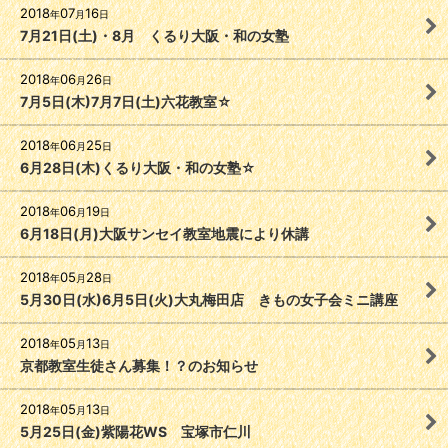
2018
07
16
年
月
日
7月21日(土)・8月 くるり大阪・和の女塾
2018
06
26
年
月
日
7月5日(木)7月7日(土)六花教室☆
2018
06
25
年
月
日
6月28日(木)くるり大阪・和の女塾☆
2018
06
19
年
月
日
6月18日(月)大阪サンセイ教室地震により休講
2018
05
28
年
月
日
5月30日(水)6月5日(火)大丸梅田店 きもの女子会ミニ講座
2018
05
13
年
月
日
京都教室生徒さん募集！？のお知らせ
2018
05
13
年
月
日
5月25日(金)紫陽花WS 宝塚市仁川