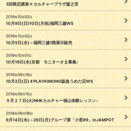
3回限定講座☆カルチャープラザ森之宮
2016
10
02
年
月
日
10月9日(日)10日(月祝)福岡三越WS
2016
10
02
年
月
日
10月5日(水)～福岡三越1階展示販売
2016
10
01
年
月
日
10月19日(水)京都 モニターさま募集♪
2016
09
16
年
月
日
10月2日(日)＃PLAYKIMONO阪急うめだ店WS
2016
09
15
年
月
日
９月２７日(火)NHKカルチャー福山体験レッスン♪
2016
09
08
年
月
日
9月14日(水)～26日(月)グループ展「小窓#9」inJAMPOT