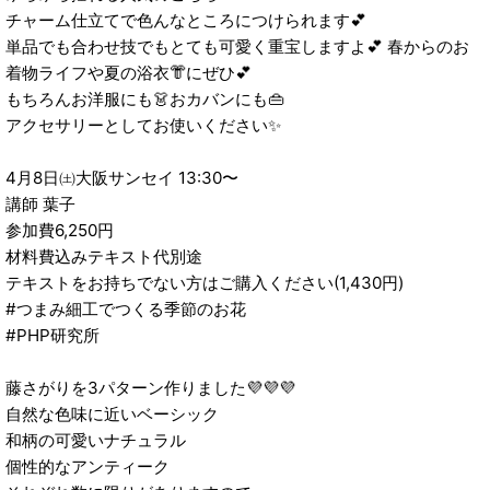
チャーム仕立てで色んなところにつけられます💕
単品でも合わせ技でもとても可愛く重宝しますよ💕 春からのお
着物ライフや夏の浴衣👘にぜひ💕
もちろんお洋服にも👗おカバンにも👜
アクセサリーとしてお使いください✨
4月8日㈯大阪サンセイ 13:30〜
講師 葉子
参加費6,250円
材料費込みテキスト代別途
テキストをお持ちでない方はご購入ください(1,430円)
#つまみ細工でつくる季節のお花
#PHP研究所
藤さがりを3パターン作りました💜💜💜
自然な色味に近いベーシック
和柄の可愛いナチュラル
個性的なアンティーク