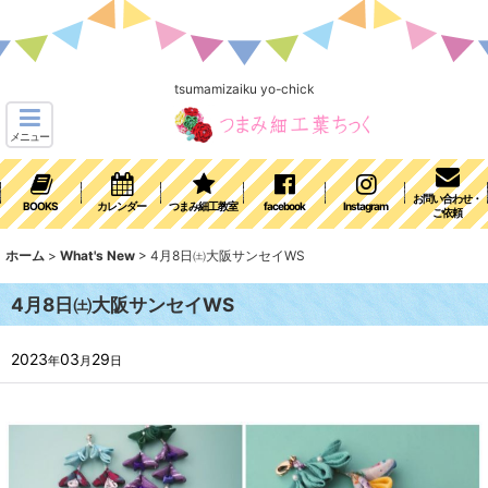
tsumamizaiku yo-chick
メニュー
お問い合わせ・
BOOKS
カレンダー
つまみ細工教室
facebook
Instagram
ご依頼
ホーム
>
What's New
>
4月8日㈯大阪サンセイWS
4月8日㈯大阪サンセイWS
2023
03
29
年
月
日