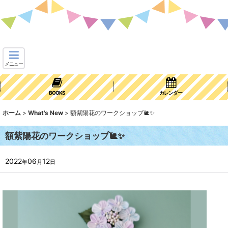
メニュー
BOOKS
カレンダー
ホーム
>
What's New
>
額紫陽花のワークショップ🐌✨
額紫陽花のワークショップ🐌✨
2022
06
12
年
月
日