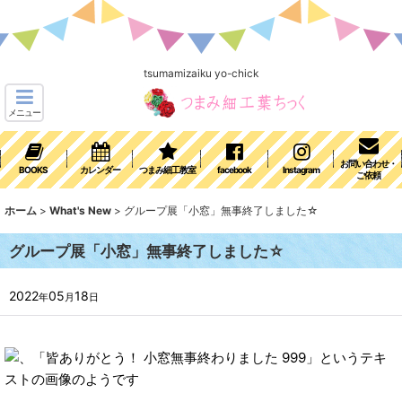
tsumamizaiku yo-chick
メニュー
お問い合わせ・
BOOKS
カレンダー
つまみ細工教室
facebook
Instagram
ご依頼
ホーム
>
What's New
>
グループ展「小窓」無事終了しました☆
グループ展「小窓」無事終了しました☆
2022
05
18
年
月
日