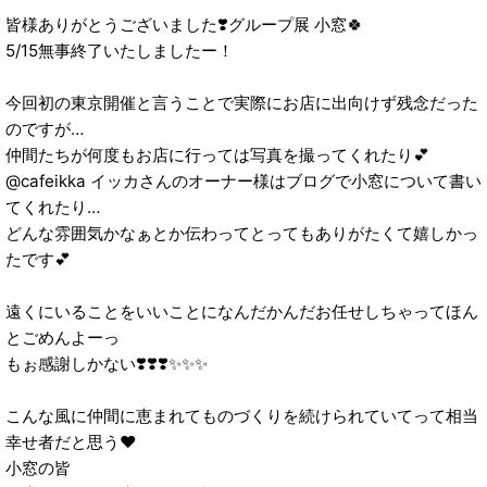
皆様ありがとうございました❣️グループ展 小窓🍀
5/15無事終了いたしましたー！
今回初の東京開催と言うことで実際にお店に出向けず残念だった
のですが…
仲間たちが何度もお店に行っては写真を撮ってくれたり💕
@cafeikka イッカさんのオーナー様はブログで小窓について書い
てくれたり…
どんな雰囲気かなぁとか伝わってとってもありがたくて嬉しかっ
たです💕
遠くにいることをいいことになんだかんだお任せしちゃってほん
とごめんよーっ
もぉ感謝しかない❣️❣️❣️✨✨✨
こんな風に仲間に恵まれてものづくりを続けられていてって相当
幸せ者だと思う♥
小窓の皆