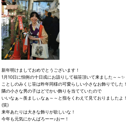
新年明けましておめでとうございます！
1月10日に恒例の十日戎にお詣りして福笹頂いて来ました～～✨
ことしのみくじ笹は昨年同様の可愛らしい小さなお飾りでした！
隣の小さな男の子はどでかい飾りを当てていたので
いいなぁ～羨ましぃなぁ～～と指をくわえて見ておりましたよ！
(笑)
来年あたりは大きな飾りが欲しいな！
今年も元気にかんばろーー♪おー！