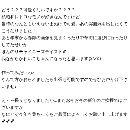
どう？？？可愛くないですか？？？？
私昭和レトロなモノが好きなんですけど
当時のなんともいえないまぬけで可愛いあの雰囲気を出したくて
こうなりました！
あと年末から春節の画像を見まくったり中華街に遊びに行ったり
してたせいか
ほんのりチャイニーズテイスト💕
我ながらかわいこちゃんになったと思います(≧▽≦)
作ってみたいわ♪
なんて方がおられましたら出張も可能ですのでぜひお声かけ下さ
いませ♪
え～～長々となりましたが…またおそおその新年のご挨拶ではご
ざいますが
なにとぞ今年も葉ちっくをご贔屓によろしくお願い申し上げます
💕💕💕