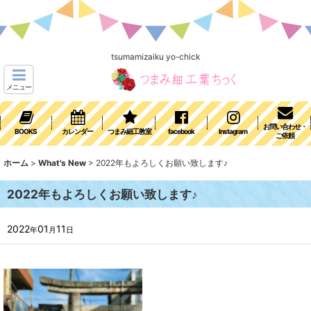
tsumamizaiku yo-chick
メニュー
お問い合わせ・
BOOKS
カレンダー
つまみ細工教室
facebook
Instagram
ご依頼
ホーム
>
What's New
>
2022年もよろしくお願い致します♪
2022年もよろしくお願い致します♪
2022
01
11
年
月
日