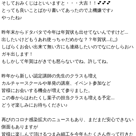
そしておみくじはといいますと・・・大吉！！💕💕💕
とっても良いことばかり書いてあったので上機嫌です♪
やったね♪
昨年末からドタバタで今年は年賀状も出せてないんですけど…
出したいけどもうあれ使っちゃだめかな？？年賀状…(:_;)
しばらくお会い出来て無い方にも連絡したいのでなにかしらおハ
ガキ出します！
もしかして年賀はがきでも怒らないでね。許してね。
昨年から新しい認定講師の先生のクラスも増え
カルチャースクールや単発の講座、イベント参加など
皆様にお会いする機会が増えて参りました。
この春からはわたくし葉子の担当クラスも増える予定…
どうぞ楽しみにお待ちください♪
再びのコロナ感染拡大のニュースもあり、まだまだ安心できない
側面もありますが
皆様に楽しんで頂けるつまみ細工を今年もたくさん作って行きた