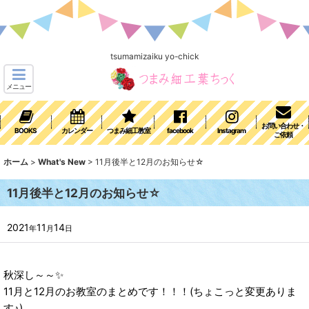
tsumamizaiku yo-chick
メニュー
お問い合わせ・
BOOKS
カレンダー
つまみ細工教室
facebook
Instagram
ご依頼
ホーム
>
What's New
>
11月後半と12月のお知らせ☆
11月後半と12月のお知らせ☆
2021
11
14
年
月
日
秋深し～～✨
11月と12月のお教室のまとめです！！！(ちょこっと変更ありま
す♪)