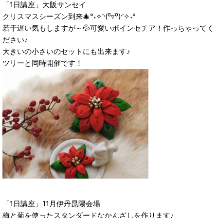
「1日講座」大阪サンセイ
クリスマスシーズン到来🎄°˖✧◝(⁰▿⁰)◜✧˖°
若干遅い気もしますが～💦可愛いポインセチア！作っちゃってく
ださい♪
大きいの小さいのセットにも出来ます♪
ツリーと同時開催です！
「1日講座」11月伊丹昆陽会場
梅と菊を使ったスタンダードなかんざしを作ります♪