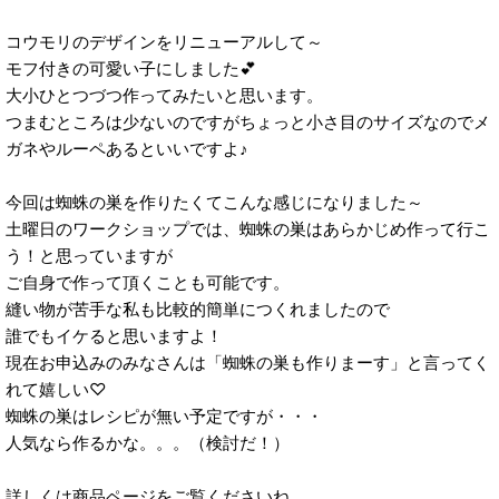
コウモリのデザインをリニューアルして～
モフ付きの可愛い子にしました💕
大小ひとつづつ作ってみたいと思います。
つまむところは少ないのですがちょっと小さ目のサイズなのでメ
ガネやルーペあるといいですよ♪
今回は蜘蛛の巣を作りたくてこんな感じになりました～
土曜日のワークショップでは、蜘蛛の巣はあらかじめ作って行こ
う！と思っていますが
ご自身で作って頂くことも可能です。
縫い物が苦手な私も比較的簡単につくれましたので
誰でもイケると思いますよ！
現在お申込みのみなさんは「蜘蛛の巣も作りまーす」と言ってく
れて嬉しい♡
蜘蛛の巣はレシピが無い予定ですが・・・
人気なら作るかな。。。（検討だ！）
詳しくは商品ページをご覧くださいね。