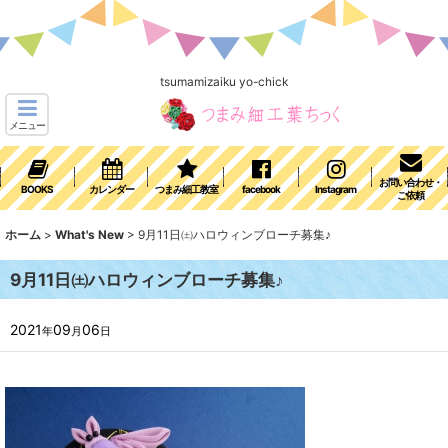
tsumamizaiku yo-chick
メニュー
お問い合わせ・
BOOKS
カレンダー
つまみ細工教室
facebook
Instagram
ご依頼
ホーム
>
What's New
>
9月11日㈯ハロウィンブローチ募集♪
9月11日㈯ハロウィンブローチ募集♪
2021
09
06
年
月
日