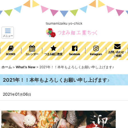
tsumamizaiku yo-chick
メニュー
お問い合わせ・
BOOKS
カレンダー
つまみ細工教室
facebook
Instagram
ご依頼
ホーム
>
What's New
>
2021年！！本年もよろしくお願い申し上げます♪
2021年！！本年もよろしくお願い申し上げます♪
2021
01
06
年
月
日