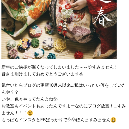
新年のご挨拶が遅くなってしまいました～～💦すみません！
皆さま明けましておめでとうございます🎍
気付いたらブログの更新10月末以来…私はいったい何をしていた
んや？？
いや、色々やってたんよね💦
お教室もイベントもあったんですよーなのにブログ放置！…すみ
ません！！！
もっぱらインスタとFBばっかりで💦💦ほんますみません