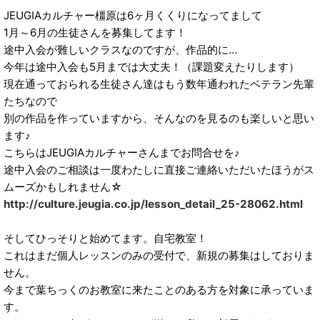
JEUGIAカルチャー橿原は6ヶ月くくりになってまして
1月～6月の生徒さんを募集してます！
途中入会が難しいクラスなのですが、作品的に…
今年は途中入会も5月までは大丈夫！（課題変えたりします）
現在通っておられる生徒さん達はもう数年通われたベテラン先輩
たちなので
別の作品を作っていますから、そんなのを見るのも楽しいと思い
ます♪
こちらはJEUGIAカルチャーさんまでお問合せを♪
途中入会のご相談は一度わたしに直接ご連絡いただいたほうがス
ムーズかもしれません☆
http://culture.jeugia.co.jp/lesson_detail_25-28062.html
そしてひっそりと始めてます。自宅教室！
これはまだ個人レッスンのみの受付で、新規の募集はしておりま
せん。
今まで葉ちっくのお教室に来たことのある方を対象に承っていま
す。