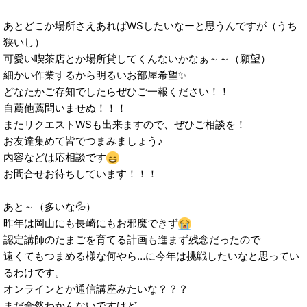
あとどこか場所さえあればWSしたいなーと思うんですが（うち
狭いし）
可愛い喫茶店とか場所貸してくんないかなぁ～～（願望）
細かい作業するから明るいお部屋希望✨
どなたかご存知でしたらぜひご一報ください！！
自薦他薦問いませぬ！！！
またリクエストWSも出来ますので、ぜひご相談を！
お友達集めて皆でつまみましょう♪
内容などは応相談です
お問合せお待ちしています！！！
あと～（多いな💦）
昨年は岡山にも長崎にもお邪魔できず
認定講師のたまごを育てる計画も進まず残念だったので
遠くてもつまめる様な何やら…に今年は挑戦したいなと思ってい
るわけです。
オンラインとか通信講座みたいな？？？
まだ全然わかんないですけど。