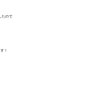
したので
ます！