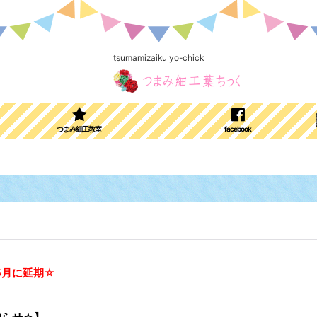
tsumamizaiku yo-chick
つまみ細工教室
facebook
5月に延期☆