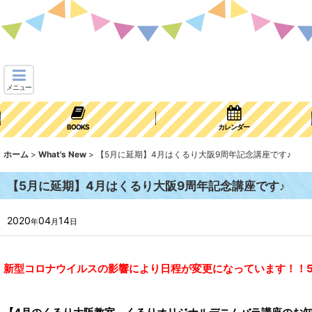
メニュー
BOOKS
カレンダー
ホーム
>
What's New
>
【5月に延期】4月はくるり大阪9周年記念講座です♪
【5月に延期】4月はくるり大阪9周年記念講座です♪
2020
04
14
年
月
日
新型コロナウイルスの影響により日程が変更になっています！！