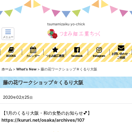
tsumamizaiku yo-chick
メニュー
お問い合わせ・
BOOKS
カレンダー
つまみ細工教室
facebook
Instagram
ご依頼
ホーム
>
What's New
>
藤の花ワークショップ☆くるり大阪
藤の花ワークショップ☆くるり大阪
2020
02
25
年
月
日
【1月のくるり大阪・和の女塾のお知らせ
💕
】
https://kururi.net/osaka/archives/107