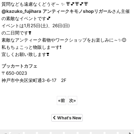
質問なども遠慮なくどうぞ～ ✨ 👘💕👘💕👘
@kazuko_fujihara
アンティークキモノshopリガール
さん主催
の素敵なイベントです💕
イベントは1月25日(土)、26日(日)
の二日間です❣️
素敵なアンティーク着物やワークショップをお楽しみに～✨😊
私もちょこっと物販しまーす❗
宜しくお願い致します❣️
ブッカートカフェ
〒650-0023
神戸市中央区栄町通3-6-17 2F
«
前
次
»
What's New