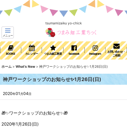
tsumamizaiku yo-chick
メニュー
お問い合わせ・
BOOKS
カレンダー
つまみ細工教室
facebook
Instagram
ご依頼
ホーム
>
What's New
>
神戸ワークショップのお知らせ✨1月26日(日)
神戸ワークショップのお知らせ✨1月26日(日)
2020
01
04
年
月
日
🎁✨ワークショップのお知らせ✨🎁
2020年1月26日(日)