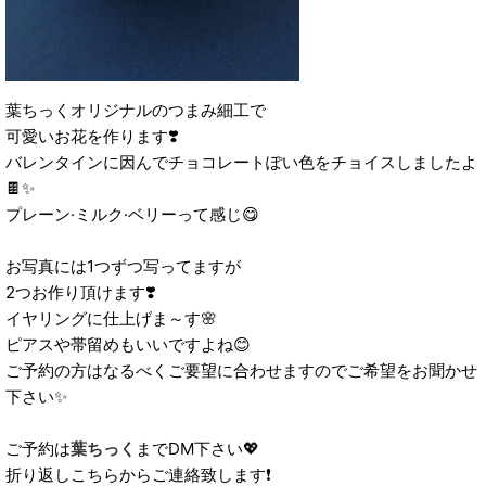
葉ちっくオリジナルのつまみ細工で
可愛いお花を作ります❣️
バレンタインに因んでチョコレートぽい色をチョイスしましたよ
🍫✨
プレーン·ミルク·ベリーって感じ😋
お写真には1つずつ写ってますが
2つお作り頂けます❣️
イヤリングに仕上げま～す🌸
ピアスや帯留めもいいですよね😊
ご予約の方はなるべくご要望に合わせますのでご希望をお聞かせ
下さい✨
ご予約は
葉ちっく
までDM下さい💖
折り返しこちらからご連絡致します❗